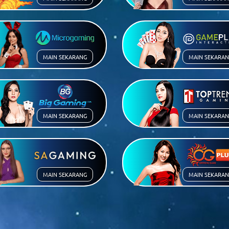
MAIN SEKARANG
MAIN SEKARAN
MAIN SEKARANG
MAIN SEKARAN
MAIN SEKARANG
MAIN SEKARAN