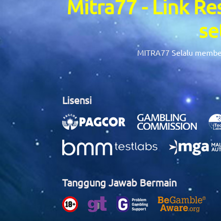
Mitra77 - Link R
se
MITRA77
Selalu member
Lisensi
Tanggung Jawab Bermain