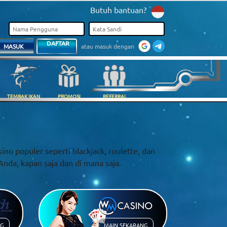
Butuh bantuan?
DAFTAR
MASUK
atau masuk dengan
TEMBAK IKAN
PROMOSI
REFERRAL
no populer seperti blackjack, roulette, dan
nda, kapan saja dan di mana saja.
G
MAIN SEKARANG