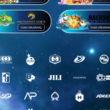
MAIN SEKARANG
MAIN SEKARAN