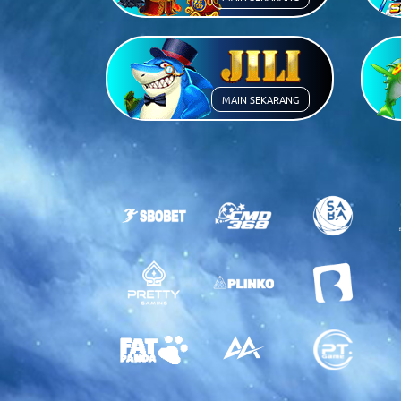
MAIN SEKARANG