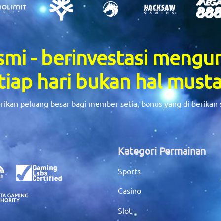
esmi - berinvestasi men
tiap hari bukan hal musta
ikan peluang besar bagi member setia, bonus yang di berikan s
Kategori Permainan
Sports
Casino
Slot