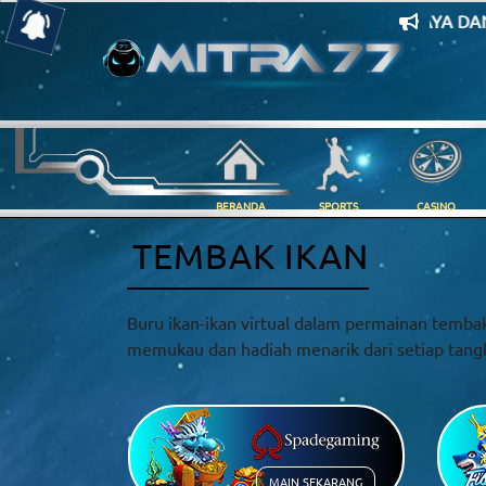
SLOT BANDAR ONLINE RESMI DAN TERPERCAYA DAN RTP AKT
BERANDA
SPORTS
CASINO
TEMBAK IKAN
Buru ikan-ikan virtual dalam permainan temba
memukau dan hadiah menarik dari setiap tang
MAIN SEKARANG