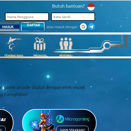
Butuh bantuan?
DAFTAR
MASUK
atau masuk dengan
TEMBAK IKAN
PROMOSI
REFERRAL
n game arcade digital dengan efek visual
ng menghibur!
G
MAIN SEKARANG