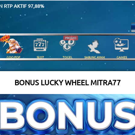
 97,88%
PROMO
GOO POP
SLOT
TOGEL
SABUNG AYAM
GAMES
BONUS LUCKY WHEEL MITRA77