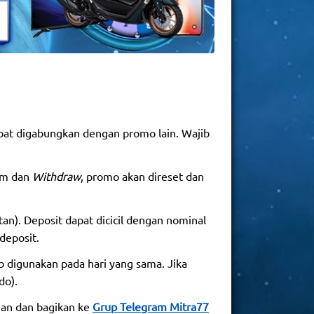
pat digabungkan dengan promo lain. Wajib
aim dan
Withdraw
, promo akan direset dan
tan). Deposit dapat dicicil dengan nominal
 deposit.
ib digunakan pada hari yang sama. Jika
do).
an dan bagikan ke
Grup Telegram Mitra77