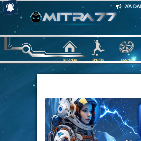
T BANDAR ONLINE RESMI DAN TERPERCAYA DAN RTP AKTIF
BERANDA
SPORTS
CASINO