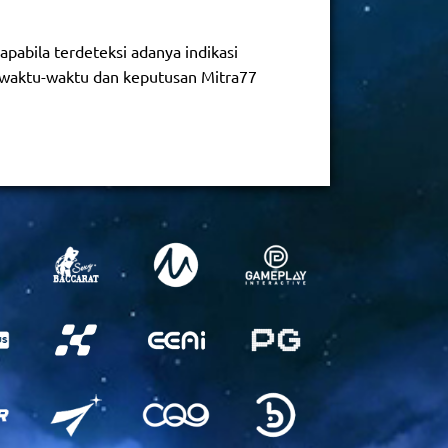
pabila terdeteksi adanya indikasi
sewaktu-waktu dan keputusan Mitra77