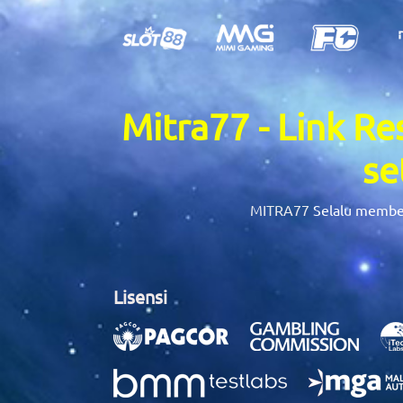
Mitra77 - Link R
se
MITRA77
Selalu member
Lisensi