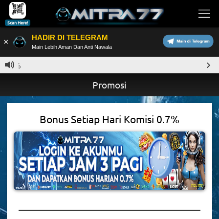
Scan Here!
HADIR DI TELEGRAM
×
Main Lebih Aman Dan Anti Nawala
,88%
Promosi
Bonus Setiap Hari Komisi 0.7%