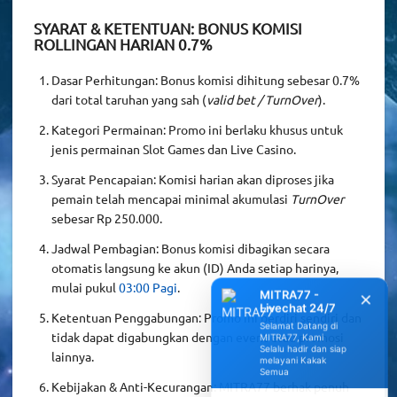
SYARAT & KETENTUAN: BONUS KOMISI
ROLLINGAN HARIAN 0.7%
Dasar Perhitungan:
Bonus komisi dihitung sebesar
0.7%
dari total taruhan yang sah (
valid bet / TurnOver
).
Kategori Permainan:
Promo ini berlaku khusus untuk
jenis permainan
Slot Games
dan
Live Casino
.
Syarat Pencapaian:
Komisi harian akan diproses jika
pemain telah mencapai minimal akumulasi
TurnOver
sebesar
Rp 250.000
.
Jadwal Pembagian:
Bonus komisi dibagikan secara
otomatis
langsung ke akun (ID) Anda setiap harinya,
mulai pukul
03:00 Pagi
.
MITRA77 -
Livechat 24/7
Ketentuan Penggabungan:
Promo ini berdiri sendiri dan
Selamat Datang di
tidak dapat digabungkan dengan event atau promosi
MITRA77, Kami
Selalu hadir dan siap
lainnya.
melayani Kakak
Semua
Kebijakan & Anti-Kecurangan:
MITRA77 berhak penuh